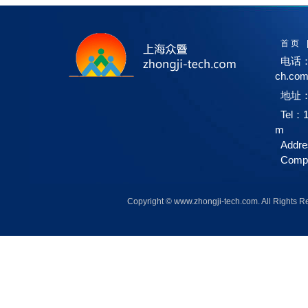
首 页
电话：1
ch.co
地址：
Tel：1
m
Addre
Compa
Copyright © www.zhongji-tech.com. A