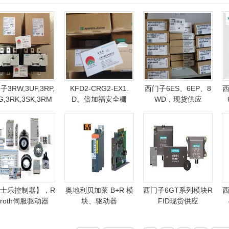
3RW,3UF,3RP,
KFD2-CRG2-EX1.
西门子6ES、6EP、8
西
G,3RK,3SK,3RM
D。倍加福安全栅
WD，现货供应
士乐控制器】，R
奥地利贝加莱 B+R 模
西门子6GT系列模块R
xroth伺服驱动器
块、驱动器
FID现货供应