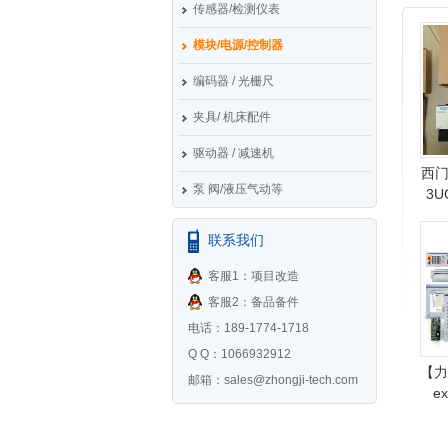
传感器/检测仪表
模块/电源/控制器
编码器 / 光栅尺
夹具/ 机床配件
驱动器 / 减速机
西门子
泵 阀/液压气动等
3U
联系我们
客服1：项目改造
客服2：备品备件
电话：189-1774-1718
Q Q：1066932912
【力
邮箱：
sales@zhongji-tech.com
e