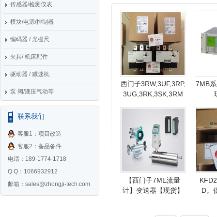
传感器/检测仪表
模块/电源/控制器
编码器 / 光栅尺
夹具/ 机床配件
驱动器 / 减速机
西门子3RW,3UF,3RP,
7MB
泵 阀/液压气动等
3UG,3RK,3SK,3RM
联系我们
客服1：项目改造
客服2：备品备件
电话：189-1774-1718
Q Q：1066932912
【西门子7ME流量
KFD2
邮箱：
sales@zhongji-tech.com
计】变送器【现货】
D。