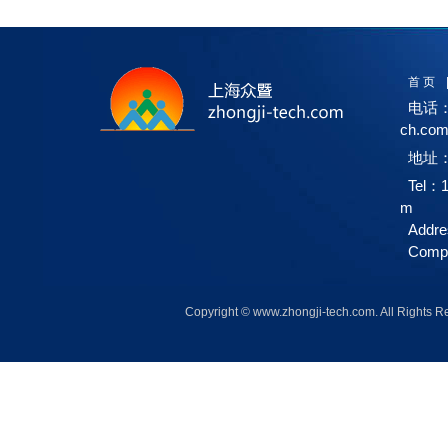
首 页
电话：1
ch.co
地址：
Tel：1
m
Addre
Compa
Copyright © www.zhongji-tech.com. A